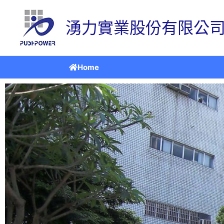
跳
至
湧力實業股份有限公司 
主
要
內
容
Home